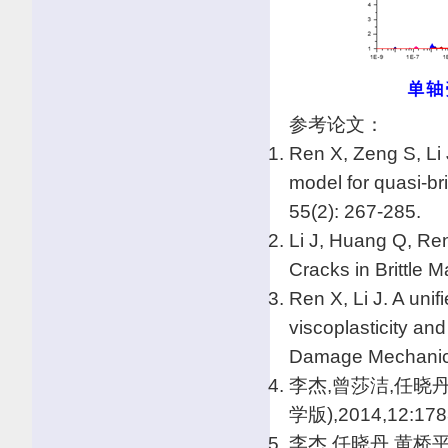
参考论文：
Ren X, Zeng S, Li 
model for quasi-br
55(2): 267-285.
Li J, Huang Q, Ren
Cracks in Brittle M
Ren X, Li J. A uni
viscoplasticity an
Damage Mechanics
李杰,曾莎洁,任晓
学版),2014,12:178
李杰,任晓丹,黄桥